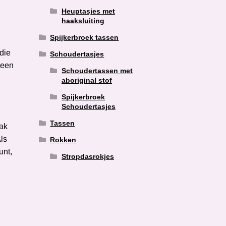
Heuptasjes met
haaksluiting
Spijkerbroek tassen
die
Schoudertasjes
 een
Schoudertassen met
.
aboriginal stof
Spijkerbroek
Schoudertasjes
Tassen
aak
Als
Rokken
unt,
Stropdasrokjes