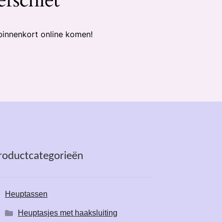
binnenkort online komen!
roductcategorieën
Heuptassen
Heuptasjes met haaksluiting