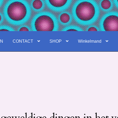
EN
CONTACT
SHOP
Winkelmand
 geweldige dingen in het v