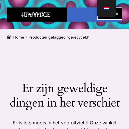
Ga
Ga
Menu
door
direct
naar
naar
HOME
navigatie
de
Home
Producten getagged “gerecyceld”
inhoud
FAQ
OVER MIJ
METEN
Er zijn geweldige
Submen
CONTACT
uitvou
dingen in het verschiet
Submen
SHOP
uitvou
Submen
Winkelmand
Er is iets moois in het vooruitzicht! Onze winkel
uitvou