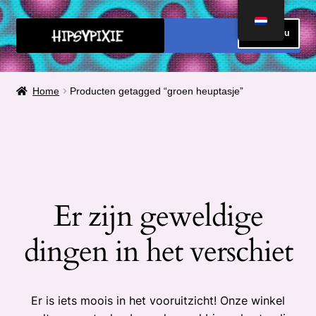
Ga
Ga
Menu
door
direct
naar
naar
HOME
navigatie
de
Home
Producten getagged “groen heuptasje”
inhoud
FAQ
OVER MIJ
METEN
Er zijn geweldige
Submen
CONTACT
uitvou
dingen in het verschiet
Submen
SHOP
uitvou
Submen
Winkelmand
Er is iets moois in het vooruitzicht! Onze winkel
uitvou