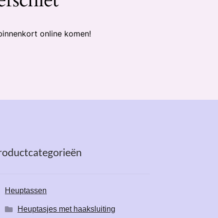
binnenkort online komen!
roductcategorieën
Heuptassen
Heuptasjes met haaksluiting