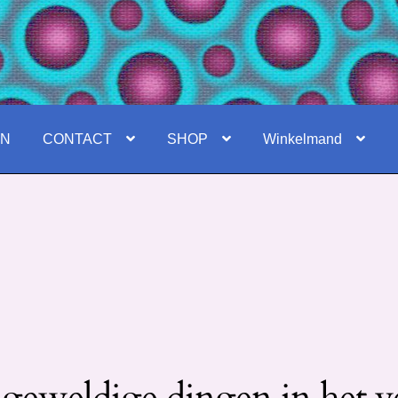
EN
CONTACT
SHOP
Winkelmand
 geweldige dingen in het v