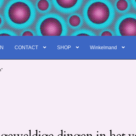
EN
CONTACT
SHOP
Winkelmand
m”
 geweldige dingen in het v