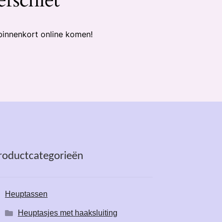
binnenkort online komen!
roductcategorieën
Heuptassen
Heuptasjes met haaksluiting