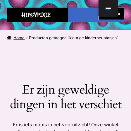
Ga
Ga
Menu
door
direct
naar
naar
HOME
navigatie
de
Home
Producten getagged “kleurige kinderheuptasjes”
inhoud
FAQ
OVER MIJ
METEN
Er zijn geweldige
Submen
CONTACT
uitvou
dingen in het verschiet
Submen
SHOP
uitvou
Submen
Winkelmand
Er is iets moois in het vooruitzicht! Onze winkel
uitvou