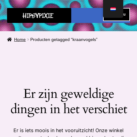
Ga
Ga
Menu
door
direct
naar
naar
HOME
navigatie
de
Home
Producten getagged “kraanvogels”
inhoud
FAQ
OVER MIJ
METEN
Er zijn geweldige
Submen
CONTACT
uitvou
dingen in het verschiet
Submen
SHOP
uitvou
Submen
Winkelmand
Er is iets moois in het vooruitzicht! Onze winkel
uitvou