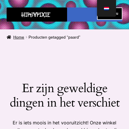
Ga
Ga
Menu
door
direct
naar
naar
HOME
navigatie
de
Home
Producten getagged “paard”
inhoud
FAQ
OVER MIJ
METEN
Er zijn geweldige
Submen
CONTACT
uitvou
dingen in het verschiet
Submen
SHOP
uitvou
Submen
Winkelmand
Er is iets moois in het vooruitzicht! Onze winkel
uitvou