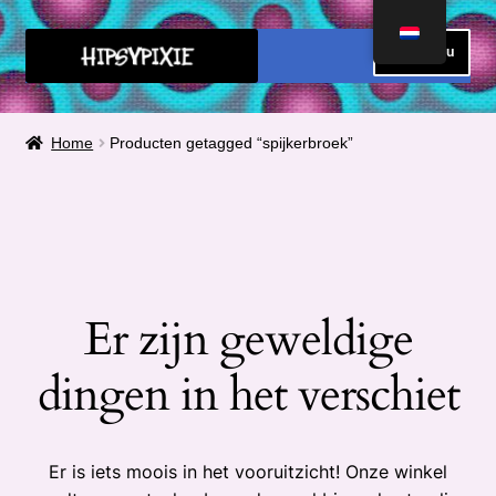
Ga
Ga
Menu
door
direct
naar
naar
HOME
navigatie
de
Home
Producten getagged “spijkerbroek”
inhoud
FAQ
OVER MIJ
METEN
Er zijn geweldige
Submen
CONTACT
uitvou
dingen in het verschiet
Submen
SHOP
uitvou
Submen
Winkelmand
Er is iets moois in het vooruitzicht! Onze winkel
uitvou