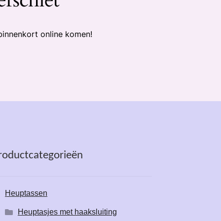
binnenkort online komen!
roductcategorieën
Heuptassen
Heuptasjes met haaksluiting