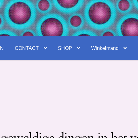
EN
CONTACT
SHOP
Winkelmand
 geweldige dingen in het v