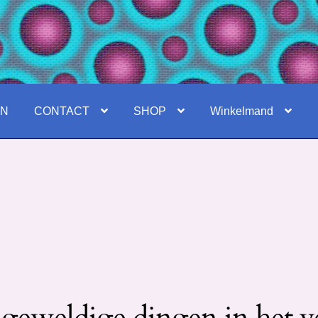
EN
CONTACT
SHOP
Winkelmand
 geweldige dingen in het v