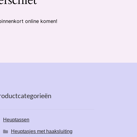
binnenkort online komen!
roductcategorieën
Heuptassen
Heuptasjes met haaksluiting