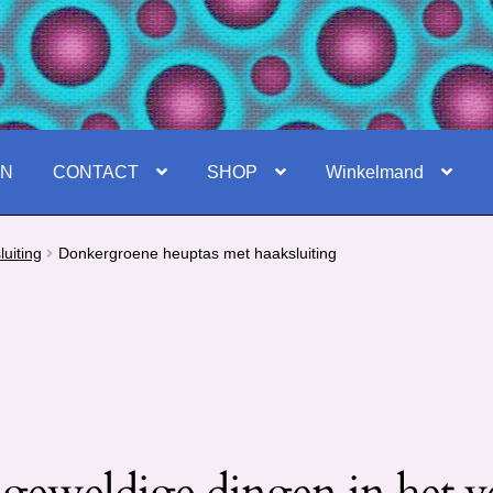
EN
CONTACT
SHOP
Winkelmand
uiting
Donkergroene heuptas met haaksluiting
 geweldige dingen in het v