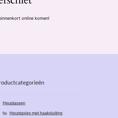
binnenkort online komen!
roductcategorieën
Heuptassen
Heuptasjes met haaksluiting