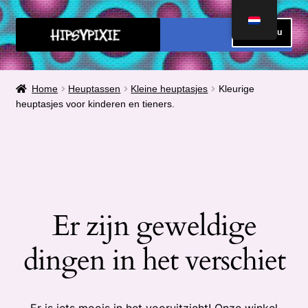
Ga
Ga
Menu
door
direct
naar
naar
HOME
navigatie
de
Home
Heuptassen
Kleine heuptasjes
Kleurige
inhoud
heuptasjes voor kinderen en tieners.
FAQ
OVER MIJ
METEN
Submen
Er zijn geweldige
CONTACT
uitvou
dingen in het verschiet
Submen
SHOP
uitvou
Submen
Winkelmand
uitvou