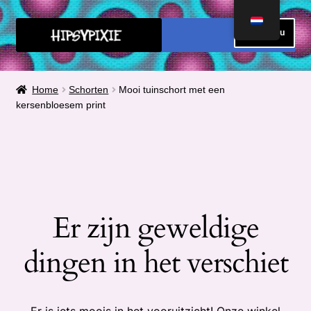
Ga
Ga
Menu
door
direct
naar
naar
HOME
navigatie
de
Home
Schorten
Mooi tuinschort met een
inhoud
kersenbloesem print
FAQ
OVER MIJ
METEN
Submen
Er zijn geweldige
CONTACT
uitvou
dingen in het verschiet
Submen
SHOP
uitvou
Submen
Winkelmand
uitvou