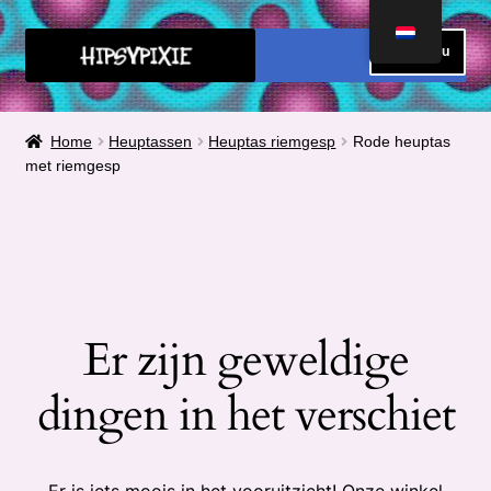
Ga
Ga
Menu
door
direct
naar
naar
HOME
navigatie
de
Home
Heuptassen
Heuptas riemgesp
Rode heuptas
inhoud
met riemgesp
FAQ
OVER MIJ
METEN
Submen
Er zijn geweldige
CONTACT
uitvou
dingen in het verschiet
Submen
SHOP
uitvou
Submen
Winkelmand
uitvou