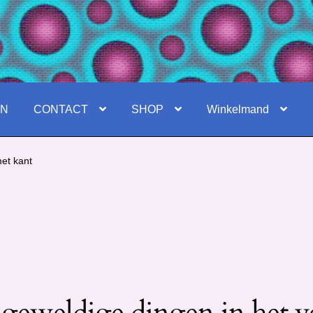
EN
CONTACT
SHOP
Winkelmand
et kant
 geweldige dingen in het v