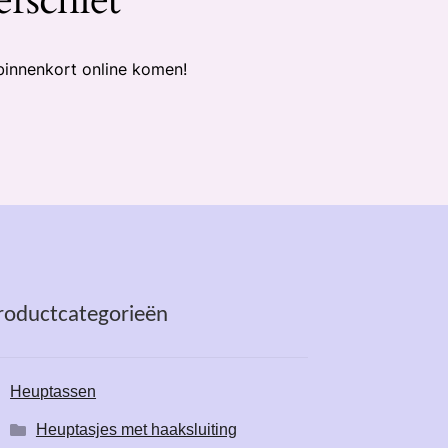
binnenkort online komen!
roductcategorieën
Heuptassen
Heuptasjes met haaksluiting