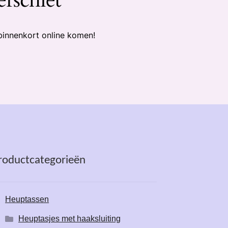
binnenkort online komen!
roductcategorieën
Heuptassen
Heuptasjes met haaksluiting