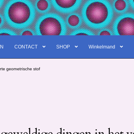
EN
CONTACT
SHOP
Winkelmand
rte geometrische stof
 geweldige dingen in het v