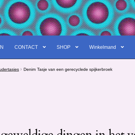
EN
CONTACT
SHOP
Winkelmand
udertasjes
Denim Tasje van een gerecyclede spijkerbroek
 geweldige dingen in het v