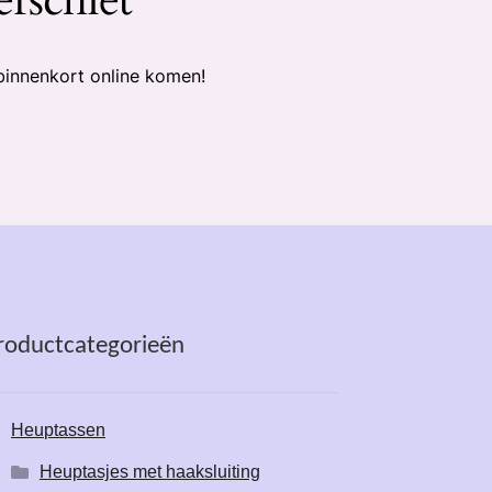
binnenkort online komen!
roductcategorieën
Heuptassen
Heuptasjes met haaksluiting